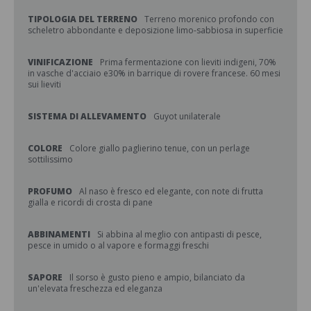
TIPOLOGIA DEL TERRENO
Terreno morenico profondo con
scheletro abbondante e deposizione limo-sabbiosa in superficie
VINIFICAZIONE
Prima fermentazione con lieviti indigeni, 70%
in vasche d'acciaio e30% in barrique di rovere francese. 60 mesi
sui lieviti
SISTEMA DI ALLEVAMENTO
Guyot unilaterale
COLORE
Colore giallo paglierino tenue, con un perlage
sottilissimo
PROFUMO
Al naso è fresco ed elegante, con note di frutta
gialla e ricordi di crosta di pane
ABBINAMENTI
Si abbina al meglio con antipasti di pesce,
pesce in umido o al vapore e formaggi freschi
SAPORE
Il sorso è gusto pieno e ampio, bilanciato da
un'elevata freschezza ed eleganza