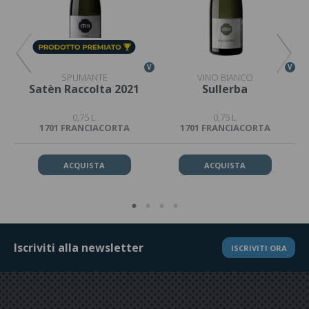
V
V
V
SPUMANTE
VINO BIANCO
a
Satèn Raccolta 2021
Sullerba
0,75 L
0,75 L
1701 FRANCIACORTA
1701 FRANCIACORTA
ACQUISTA
ACQUISTA
Iscriviti alla newsletter
ISCRIVITI ORA