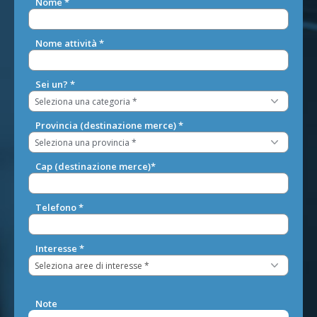
Nome *
Nome attività *
Sei un? *
Provincia
(destinazione merce)
*
Cap
(destinazione merce)
*
Telefono *
Interesse *
Seleziona aree di interesse *
Note