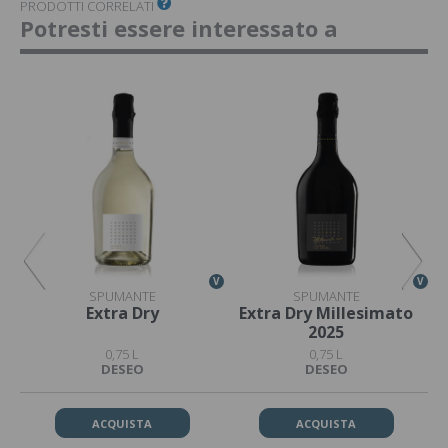
PRODOTTI CORRELATI
Potresti essere interessato a
V
V
V
SPUMANTE
SPUMANTE
s
Extra Dry
Extra Dry Millesimato
2025
0,75 L
0,75 L
DESEO
DESEO
ACQUISTA
ACQUISTA