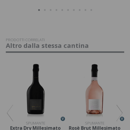
PRODOTTI CORRELATI
Altro dalla stessa cantina
V
V
V
SPUMANTE
SPUMANTE
Extra Dry Millesimato
Rosè Brut Millesimato