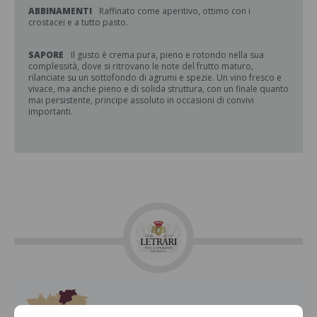
ABBINAMENTI
Raffinato come aperitivo, ottimo con i
crostacei e a tutto pasto.
SAPORE
Il gusto è crema pura, pieno e rotondo nella sua
complessità, dove si ritrovano le note del frutto maturo,
rilanciate su un sottofondo di agrumi e spezie. Un vino fresco e
vivace, ma anche pieno e di solida struttura, con un finale quanto
mai persistente, principe assoluto in occasioni di convivi
importanti.