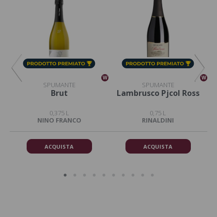
W
W
W
SPUMANTE
SPUMANTE
ce
Brut
Lambrusco Pjcol Ross
0,375 L
0,75 L
NINO FRANCO
RINALDINI
ACQUISTA
ACQUISTA