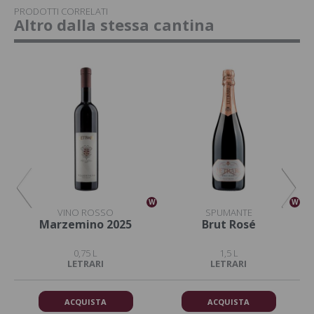
PRODOTTI CORRELATI
Altro dalla stessa cantina
W
W
W
VINO ROSSO
SPUMANTE
a
Marzemino 2025
Brut Rosé
0,75 L
1,5 L
LETRARI
LETRARI
ACQUISTA
ACQUISTA