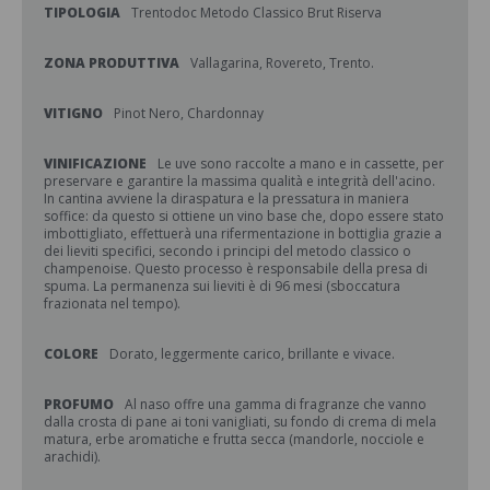
TIPOLOGIA
Trentodoc Metodo Classico Brut Riserva
ZONA PRODUTTIVA
Vallagarina, Rovereto, Trento.
VITIGNO
Pinot Nero, Chardonnay
VINIFICAZIONE
Le uve sono raccolte a mano e in cassette, per
preservare e garantire la massima qualità e integrità dell'acino.
In cantina avviene la diraspatura e la pressatura in maniera
soffice: da questo si ottiene un vino base che, dopo essere stato
imbottigliato, effettuerà una rifermentazione in bottiglia grazie a
dei lieviti specifici, secondo i principi del metodo classico o
champenoise. Questo processo è responsabile della presa di
spuma. La permanenza sui lieviti è di 96 mesi (sboccatura
frazionata nel tempo).
COLORE
Dorato, leggermente carico, brillante e vivace.
PROFUMO
Al naso offre una gamma di fragranze che vanno
dalla crosta di pane ai toni vanigliati, su fondo di crema di mela
matura, erbe aromatiche e frutta secca (mandorle, nocciole e
arachidi).