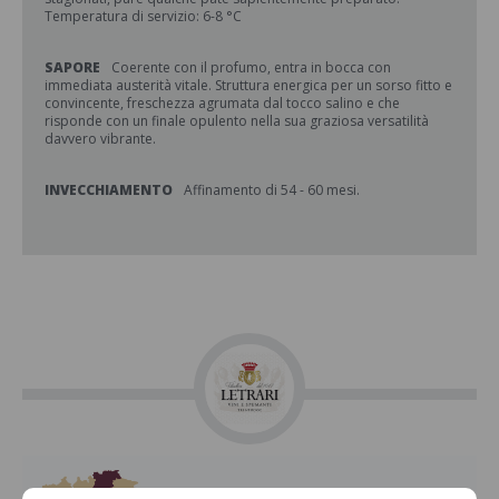
Temperatura di servizio: 6-8 °C
SAPORE
Coerente con il profumo, entra in bocca con
immediata austerità vitale. Struttura energica per un sorso fitto e
convincente, freschezza agrumata dal tocco salino e che
risponde con un finale opulento nella sua graziosa versatilità
davvero vibrante.
INVECCHIAMENTO
Affinamento di 54 - 60 mesi.