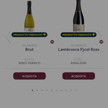
W
W
W
SPUMANTE
SPUMANTE
ce
Brut
Lambrusco Pjcol Ross
0,375 L
0,75 L
NINO FRANCO
RINALDINI
ACQUISTA
ACQUISTA