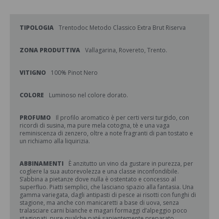
TIPOLOGIA
Trentodoc Metodo Classico Extra Brut Riserva
ZONA PRODUTTIVA
Vallagarina, Rovereto, Trento.
VITIGNO
100% Pinot Nero
COLORE
Luminoso nel colore dorato.
PROFUMO
Il profilo aromatico è per certi versi turgido, con
ricordi di susina, ma pure mela cotogna, tè e una vaga
reminiscenza di zenzero, oltre a note fragranti di pan tostato e
un richiamo alla liquirizia.
ABBINAMENTI
È anzitutto un vino da gustare in purezza, per
cogliere la sua autorevolezza e una classe inconfondibile.
S’abbina a pietanze dove nulla è ostentato e concesso al
superfluo. Piatti semplici, che lasciano spazio alla fantasia. Una
gamma variegata, dagli antipasti di pesce ai risotti con funghi di
stagione, ma anche con manicaretti a base di uova, senza
tralasciare carni bianche e magari formaggi d’alpeggio poco
stagionati, pure qualche paté sapientemente preparato.