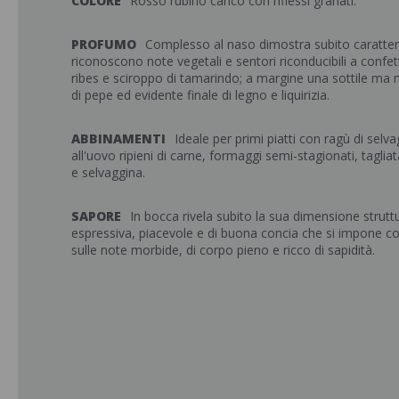
COLORE
Rosso rubino carico con riflessi granati.
PROFUMO
Complesso al naso dimostra subito caratteri d
riconoscono note vegetali e sentori riconducibili a confet
ribes e sciroppo di tamarindo; a margine una sottile ma 
di pepe ed evidente finale di legno e liquirizia.
ABBINAMENTI
Ideale per primi piatti con ragù di selva
all'uovo ripieni di carne, formaggi semi-stagionati, tagliata
e selvaggina.
SAPORE
In bocca rivela subito la sua dimensione strutt
espressiva, piacevole e di buona concia che si impone c
sulle note morbide, di corpo pieno e ricco di sapidità.