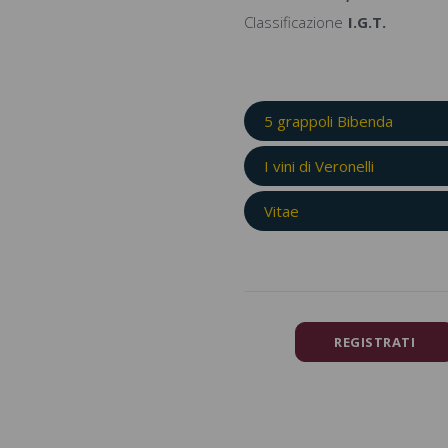
Classificazione
I.G.T.
5 grappoli Bibenda
I vini di Veronelli
Vitae
REGISTRATI