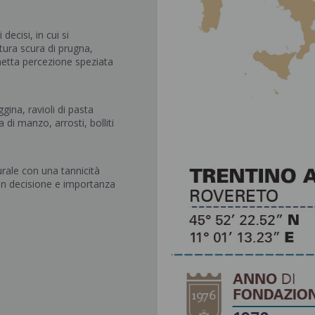
ecisi, in cui si
tura scura di prugna,
netta percezione speziata
ggina, ravioli di pasta
 di manzo, arrosti, bolliti
urale con una tannicità
on decisione e importanza