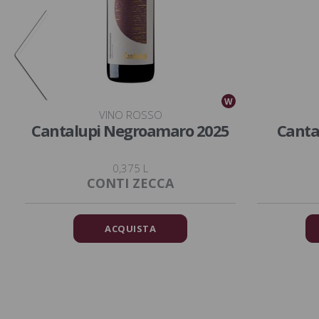
W
W
VINO ROSSO
Cantalupi Negroamaro 2025
Canta
0,375 L
CONTI ZECCA
ACQUISTA