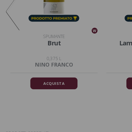
W
W
SPUMANTE
Brut
Lamb
0,375 L
NINO FRANCO
ACQUISTA