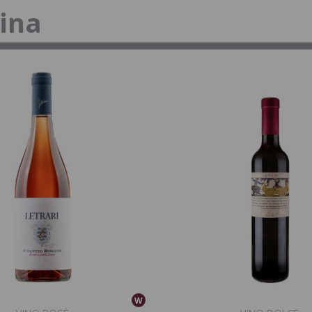
tina
W