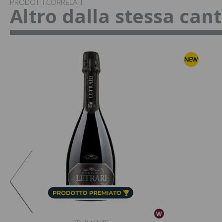
PRODOTTI CORRELATI
Altro dalla stessa can
W
W