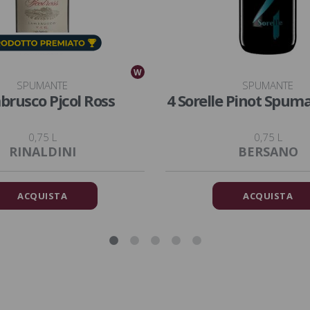
W
SPUMANTE
SPUMANTE
rusco Pjcol Ross
4 Sorelle Pinot Spum
0,75 L
0,75 L
RINALDINI
BERSANO
ACQUISTA
ACQUISTA