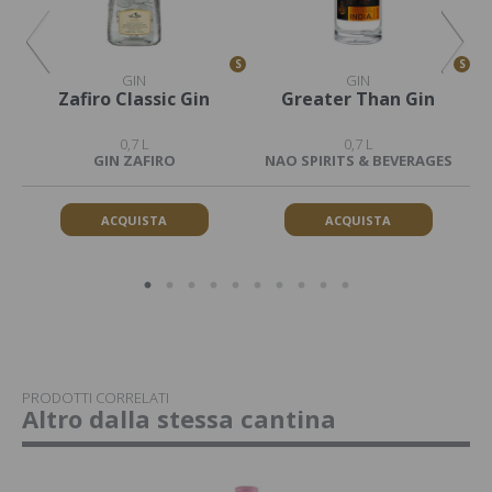
S
S
S
GIN
GIN
Zafiro Classic Gin
Greater Than Gin
G
0,7 L
0,7 L
GIN ZAFIRO
NAO SPIRITS & BEVERAGES
ACQUISTA
ACQUISTA
PRODOTTI CORRELATI
Altro dalla stessa cantina