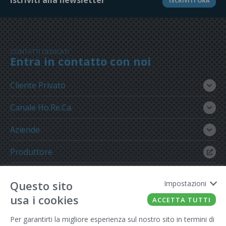
ISCRIVITI ORA
CONTATTI DEDICATI
Entra in contatto con noi
Cliente Privato
Canale Ho.Re.Ca.
Aziende
Produttore
Gruppo Meregalli
Questo sito
Impostazioni
usa i cookies
ACCETTA TUTTI
Per garantirti la migliore esperienza sul nostro sito in termini di