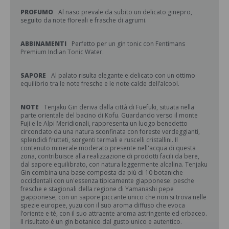
PROFUMO
Al naso prevale da subito un delicato ginepro,
seguito da note floreali e frasche di agrumi.
ABBINAMENTI
Perfetto per un gin tonic con Fentimans
Premium Indian Tonic Water.
SAPORE
Al palato risulta elegante e delicato con un ottimo
equilibrio tra le note fresche e le note calde dell’alcool.
NOTE
Tenjaku Gin deriva dalla città di Fuefuki, situata nella
parte orientale del bacino di Kofu. Guardando verso il monte
Fuji e le Alpi Meridionali, rappresenta un luogo benedetto
circondato da una natura sconfinata con foreste verdeggianti,
splendidi frutteti, sorgenti termali e ruscelli cristallini. Il
contenuto minerale moderato presente nell'acqua di questa
zona, contribuisce alla realizzazione di prodotti facili da bere,
dal sapore equilibrato, con natura leggermente alcalina. Tenjaku
Gin combina una base composta da più di 10 botaniche
occidentali con un'essenza tipicamente giapponese: pesche
fresche e stagionali della regione di Yamanashi pepe
giapponese, con un sapore piccante unico che non si trova nelle
spezie europee, yuzu con il suo aroma diffuso che evoca
l’oriente e tè, con il suo attraente aroma astringente ed erbaceo.
Il risultato è un gin botanico dal gusto unico e autentico.