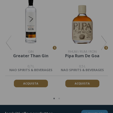
S
S
S
GIN
RHUM / RUM / RON
ep
Greater Than Gin
Pipa Rum De Goa
G
0,7 L
0,5 L
S
NAO SPIRITS & BEVERAGES
NAO SPIRITS & BEVERAGES
ACQUISTA
ACQUISTA