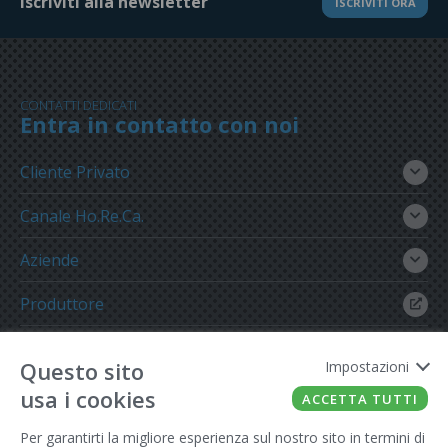
Iscriviti alla newsletter
ISCRIVITI ORA
CONTATTI DEDICATI
Entra in contatto con noi
Cliente Privato
Canale Ho.Re.Ca.
Aziende
Produttore
Gruppo Meregalli
Questo sito
Impostazioni
usa i cookies
ACCETTA TUTTI
Per garantirti la migliore esperienza sul nostro sito in termini di