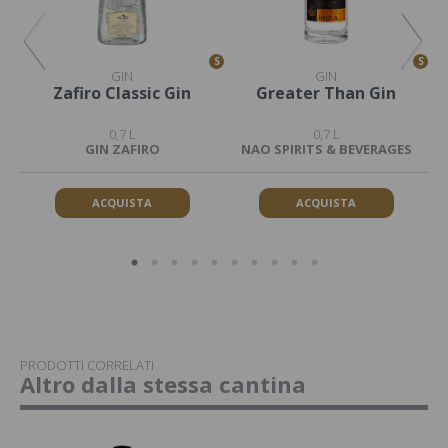
S
S
S
GIN
GIN
Zafiro Classic Gin
Greater Than Gin
G
0,7 L
0,7 L
GIN ZAFIRO
NAO SPIRITS & BEVERAGES
ACQUISTA
ACQUISTA
PRODOTTI CORRELATI
Altro dalla stessa cantina