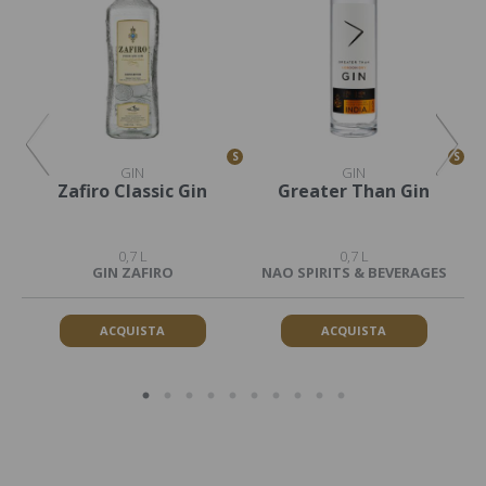
S
S
S
GIN
GIN
Zafiro Classic Gin
Greater Than Gin
G
0,7 L
0,7 L
GIN ZAFIRO
NAO SPIRITS & BEVERAGES
ACQUISTA
ACQUISTA