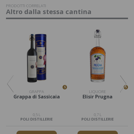
PRODOTTI CORRELATI
Altro dalla stessa cantina
S
S
S
GRAPPA
LIQUORE
Grappa di Sassicaia
Elisir Prugna
0,5 L
0,7 L
POLI DISTILLERIE
POLI DISTILLERIE