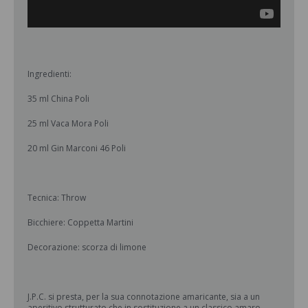
Ingredienti:
35 ml China Poli
25 ml Vaca Mora Poli
20 ml Gin Marconi 46 Poli
Tecnica: Throw
Bicchiere: Coppetta Martini
Decorazione: scorza di limone
J.P.C. si presta, per la sua connotazione amaricante, sia a un
aperitivo strutturato che in sostituzione a un classico amaro