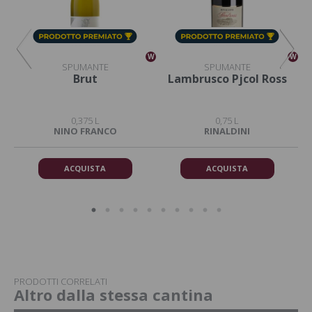
W
W
W
SPUMANTE
SPUMANTE
ce
Brut
Lambrusco Pjcol Ross
0,375 L
0,75 L
NINO FRANCO
RINALDINI
ACQUISTA
ACQUISTA
PRODOTTI CORRELATI
Altro dalla stessa cantina