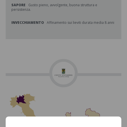
SAPORE
Gusto pieno, avvolgente, buona struttura e
persistenza.
INVECCHIAMENTO
Affinamento sui lieviti durata media 8 anni