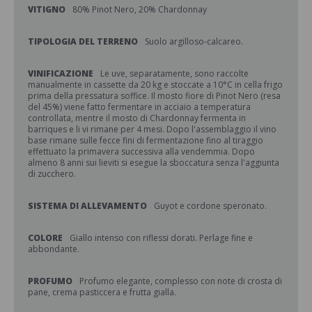
VITIGNO
80% Pinot Nero, 20% Chardonnay
TIPOLOGIA DEL TERRENO
Suolo argilloso-calcareo.
VINIFICAZIONE
Le uve, separatamente, sono raccolte
manualmente in cassette da 20 kg e stoccate a 10°C in cella frigo
prima della pressatura soffice. Il mosto fiore di Pinot Nero (resa
del 45%) viene fatto fermentare in acciaio a temperatura
controllata, mentre il mosto di Chardonnay fermenta in
barriques e li vi rimane per 4 mesi. Dopo l'assemblaggio il vino
base rimane sulle fecce fini di fermentazione fino al tiraggio
effettuato la primavera successiva alla vendemmia. Dopo
almeno 8 anni sui lieviti si esegue la sboccatura senza l'aggiunta
di zucchero.
SISTEMA DI ALLEVAMENTO
Guyot e cordone speronato.
COLORE
Giallo intenso con riflessi dorati. Perlage fine e
abbondante.
PROFUMO
Profumo elegante, complesso con note di crosta di
pane, crema pasticcera e frutta gialla.