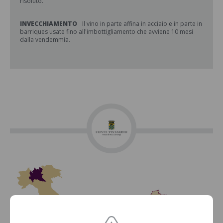
risoluto.
INVECCHIAMENTO
Il vino in parte affina in acciaio e in parte in
barriques usate fino all'imbottigliamento che avviene 10 mesi
dalla vendemmia.