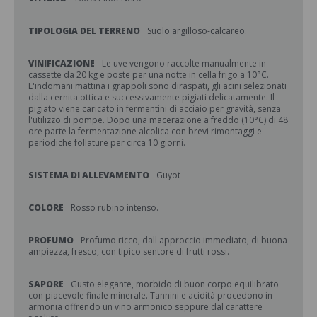
TIPOLOGIA DEL TERRENO
Suolo argilloso-calcareo.
VINIFICAZIONE
Le uve vengono raccolte manualmente in
cassette da 20 kg e poste per una notte in cella frigo a 10°C.
L'indomani mattina i grappoli sono diraspati, gli acini selezionati
dalla cernita ottica e successivamente pigiati delicatamente. Il
pigiato viene caricato in fermentini di acciaio per gravità, senza
l'utilizzo di pompe. Dopo una macerazione a freddo (10°C) di 48
ore parte la fermentazione alcolica con brevi rimontaggi e
periodiche follature per circa 10 giorni.
SISTEMA DI ALLEVAMENTO
Guyot
COLORE
Rosso rubino intenso.
PROFUMO
Profumo ricco, dall'approccio immediato, di buona
ampiezza, fresco, con tipico sentore di frutti rossi.
SAPORE
Gusto elegante, morbido di buon corpo equilibrato
con piacevole finale minerale. Tannini e acidità procedono in
armonia offrendo un vino armonico seppure dal carattere