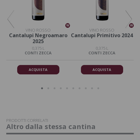
W
W
W
VINO ROSSO
VINO ROSSO
o
Cantalupi Negroamaro
Cantalupi Primitivo 2024
C
2025
0,375 L
0,375 L
DA
CONTI ZECCA
CONTI ZECCA
ACQUISTA
ACQUISTA
PRODOTTI CORRELATI
Altro dalla stessa cantina