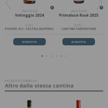
V
V
V
VINO ROSÈ
VINO ROSÈ
4
Volteggio 2024
Primaluce Rosè 2025
0,75 L
0,75 L
PODERE 414 - CASTELLI&SPEERLI
CANTINE CARPENTIERE
ACQUISTA
ACQUISTA
PRODOTTI CORRELATI
Altro dalla stessa cantina