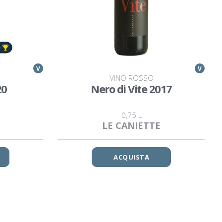
V
V
VINO ROSSO
20
Nero di Vite 2017
0,75 L
LE CANIETTE
ACQUISTA