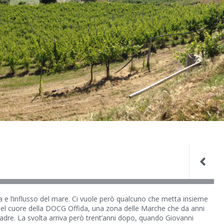
ima e l’influsso del mare. Ci vuole però qualcuno che metta insieme
 nel cuore della DOCG Offida, una zona delle Marche che da anni
al padre. La svolta arriva però trent’anni dopo, quando Giovanni