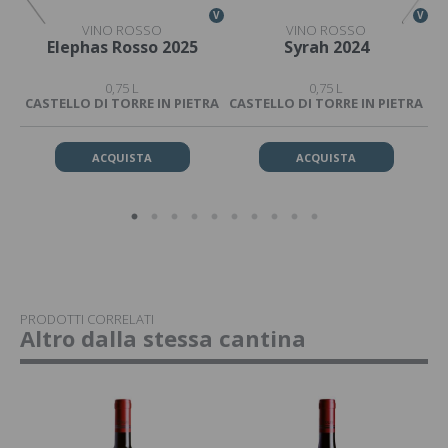
V
V
V
VINO ROSSO
VINO ROSSO
o
Elephas Rosso 2025
Syrah 2024
0,75 L
0,75 L
CASTELLO DI TORRE IN PIETRA
CASTELLO DI TORRE IN PIETRA
CA
ACQUISTA
ACQUISTA
PRODOTTI CORRELATI
Altro dalla stessa cantina