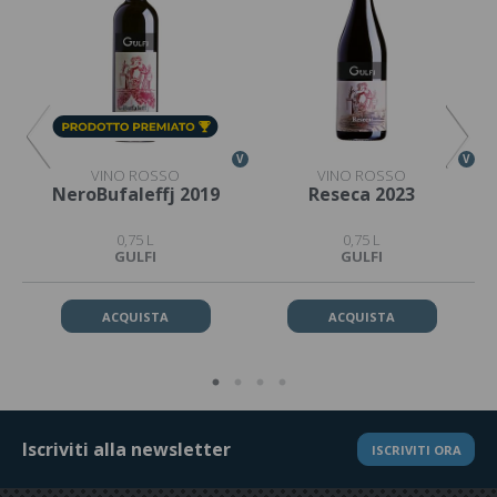
V
V
V
VINO ROSSO
VINO ROSSO
NeroBufaleffj 2019
Reseca 2023
0,75 L
0,75 L
GULFI
GULFI
ACQUISTA
ACQUISTA
Iscriviti alla newsletter
ISCRIVITI ORA