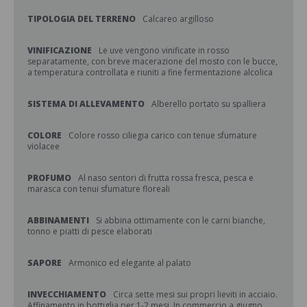
TIPOLOGIA DEL TERRENO
Calcareo argilloso
VINIFICAZIONE
Le uve vengono vinificate in rosso
separatamente, con breve macerazione del mosto con le bucce,
a temperatura controllata e riuniti a fine fermentazione alcolica
SISTEMA DI ALLEVAMENTO
Alberello portato su spalliera
COLORE
Colore rosso ciliegia carico con tenue sfumature
violacee
PROFUMO
Al naso sentori di frutta rossa fresca, pesca e
marasca con tenui sfumature floreali
ABBINAMENTI
Si abbina ottimamente con le carni bianche,
tonno e piatti di pesce elaborati
SAPORE
Armonico ed elegante al palato
INVECCHIAMENTO
Circa sette mesi sui propri lieviti in acciaio.
Affinamento in bottiglia per 1-2 mesi. In commercio a giugno