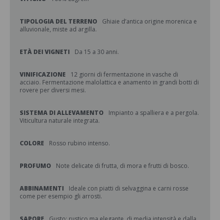
TIPOLOGIA DEL TERRENO
Ghiaie d’antica origine morenica e
alluvionale, miste ad argilla.
ETÀ DEI VIGNETI
Da 15 a 30 anni.
VINIFICAZIONE
12 giorni di fermentazione in vasche di
acciaio. Fermentazione malolattica e anamento in grandi botti di
rovere per diversi mesi.
SISTEMA DI ALLEVAMENTO
Impianto a spalliera e a pergola.
Viticultura naturale integrata.
COLORE
Rosso rubino intenso.
PROFUMO
Note delicate di frutta, di mora e frutti di bosco.
ABBINAMENTI
Ideale con piatti di selvaggina e carni rosse
come per esempio gli arrosti.
SAPORE
Gusto: rustico ma elegante, di media intensità e dalla