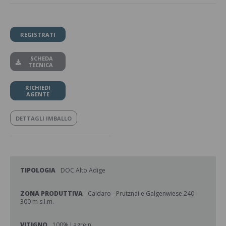
REGISTRATI
SCHEDA
TECNICA
RICHIEDI
AGENTE
DETTAGLI IMBALLO
TIPOLOGIA
DOC Alto Adige
ZONA PRODUTTIVA
Caldaro - Prutznai e Galgenwiese 240
300 m s.l.m.
VITIGNO
100% Lagrein