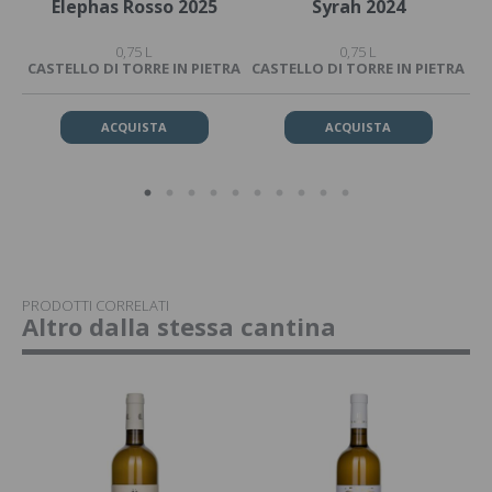
ico
Elephas Rosso 2025
Syrah 2024
0,75 L
0,75 L
CASTELLO DI TORRE IN PIETRA
CASTELLO DI TORRE IN PIETRA
CA
ACQUISTA
ACQUISTA
PRODOTTI CORRELATI
Altro dalla stessa cantina