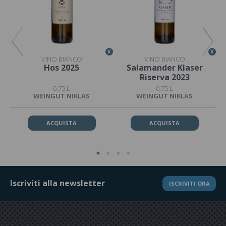
V
V
V
VINO BIANCO
VINO BIANCO
22
Hos 2025
Salamander Klaser
Riserva 2023
0,75 L
0,75 L
WEINGUT NIKLAS
WEINGUT NIKLAS
ACQUISTA
ACQUISTA
Iscriviti alla newsletter
ISCRIVITI ORA