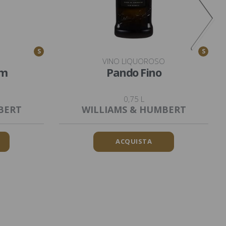
S
S
O
VINO LIQUOROSO
am
Pando Fino
0,75 L
BERT
WILLIAMS & HUMBERT
ACQUISTA