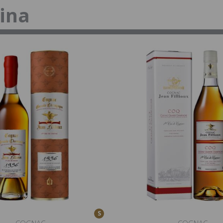
tina
S
COGNAC
COGNAC