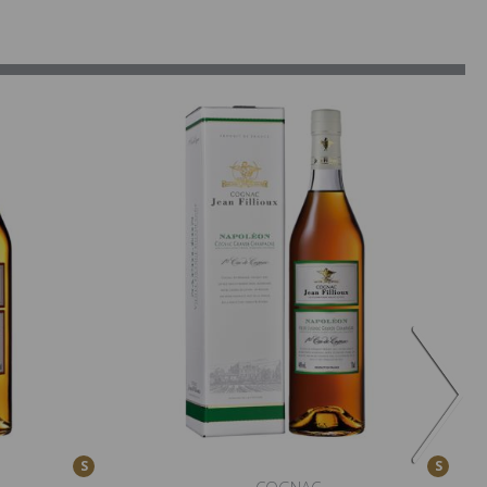
S
S
COGNAC