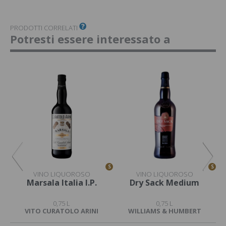
PRODOTTI CORRELATI
Potresti essere interessato a
S
S
S
VINO LIQUOROSO
VINO LIQUOROSO
y
Marsala Italia I.P.
Dry Sack Medium
0,75 L
0,75 L
VITO CURATOLO ARINI
WILLIAMS & HUMBERT