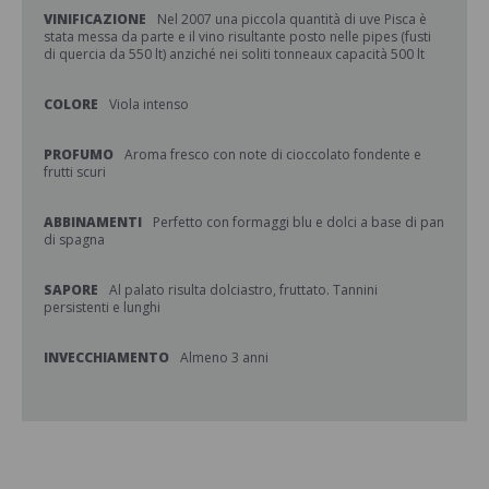
VINIFICAZIONE
Nel 2007 una piccola quantità di uve Pisca è
stata messa da parte e il vino risultante posto nelle pipes (fusti
di quercia da 550 lt) anziché nei soliti tonneaux capacità 500 lt
COLORE
Viola intenso
PROFUMO
Aroma fresco con note di cioccolato fondente e
frutti scuri
ABBINAMENTI
Perfetto con formaggi blu e dolci a base di pan
di spagna
SAPORE
Al palato risulta dolciastro, fruttato. Tannini
persistenti e lunghi
INVECCHIAMENTO
Almeno 3 anni