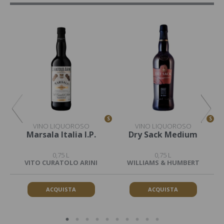
S
S
S
VINO LIQUOROSO
VINO LIQUOROSO
y
Marsala Italia I.P.
Dry Sack Medium
0,75 L
0,75 L
VITO CURATOLO ARINI
WILLIAMS & HUMBERT
ACQUISTA
ACQUISTA