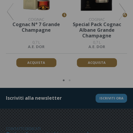
S
S
S
COGNAC
COGNAC
ne
Cognac N° 7 Grande
Special Pack Cognac
C
Champagne
Albane Grande
Champagne
0,7 L
0,7 L
A.E. DOR
A.E. DOR
ACQUISTA
ACQUISTA
Iscriviti alla newsletter
ISCRIVITI ORA
CONTATTI DEDICATI