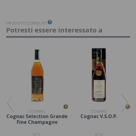
PRODOTTI CORRELATI
Potresti essere interessato a
S
S
S
COGNAC
COGNAC
Cognac Selection Grande
Cognac V.S.O.P.
Fine Champagne
0,7 L
0,7 L