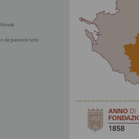
loreali
to da piacevoli note