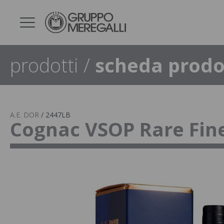
prodotti
/
scheda prodo
A.E. DOR
/
2447LB
Cognac VSOP Rare Fi