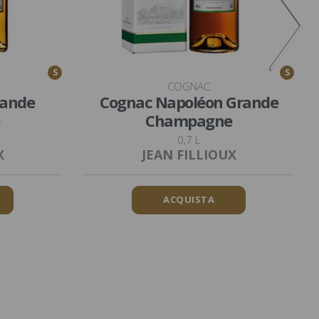
S
S
COGNAC
rande
Cognac Napoléon Grande
Champagne
0,7 L
X
JEAN FILLIOUX
ACQUISTA