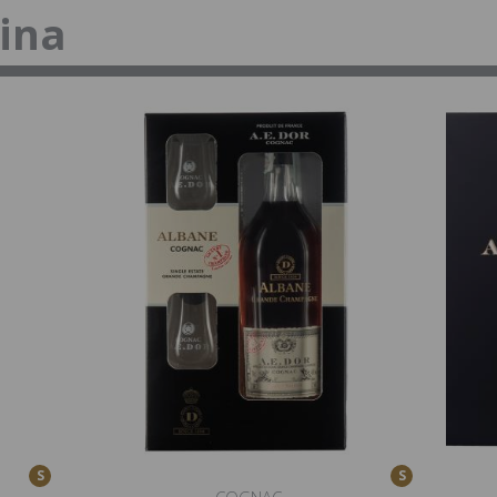
tina
S
S
COGNAC