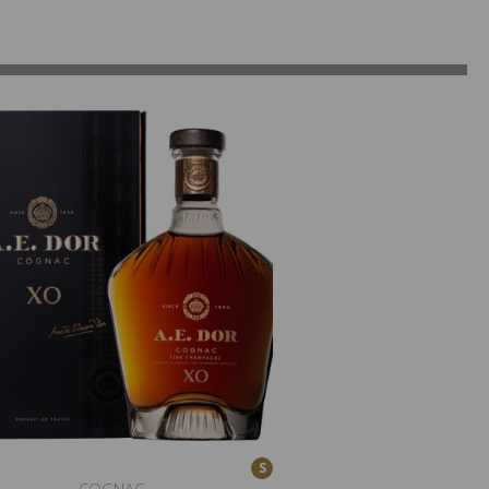
S
COGNAC