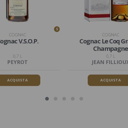
S
COGNAC
COGNAC
ognac V.S.O.P.
Cognac Le Coq G
Champagne
0,7 L
0,7 L
PEYROT
JEAN FILLIOU
ACQUISTA
ACQUISTA