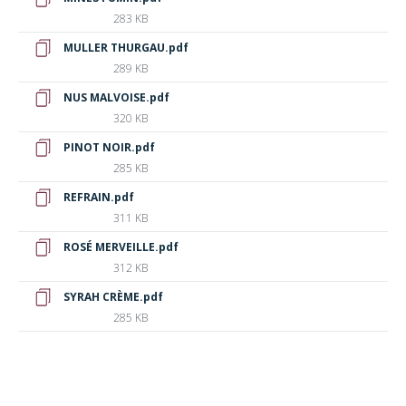
283 KB
MULLER THURGAU.pdf
289 KB
NUS MALVOISE.pdf
320 KB
PINOT NOIR.pdf
285 KB
REFRAIN.pdf
311 KB
ROSÉ MERVEILLE.pdf
312 KB
SYRAH CRÈME.pdf
285 KB