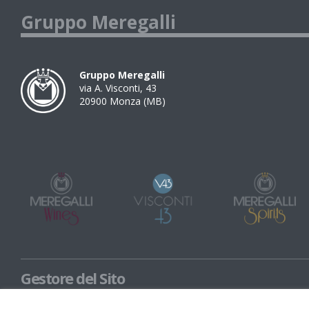
Gruppo Meregalli
Gruppo Meregalli
via A. Visconti, 43
20900
Monza
(
MB
)
Gestore del Sito
Meregalli Spirits Spa con unico socio CF e P.IVA 02988190969 / Viscont
socio P.IVA 03758970960 - soggette a direzione e coordinamento di M