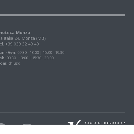
noteca Monza
ia Italia 24, Monza (MB)
el. +39 039 32 49 40
un - Ven:
09:30 - 13:00 | 15:30 - 19:30
ab:
09:30 - 13:00 | 15:30 - 20:00
om:
chiuso