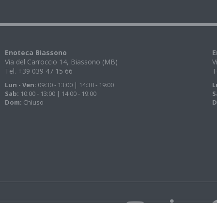
Enoteca Biassono
E
Via del Carroccio 14, Biassono (MB)
V
Tel. +39 039 47 15 66
T
Lun - Ven:
09:30 - 13:00 | 14:30 - 19:00
L
Sab:
10:00 - 13:00 | 14:00 - 19:00
S
Dom:
Chiuso
D
i 43 Spa con unico
eregalli Giuseppe