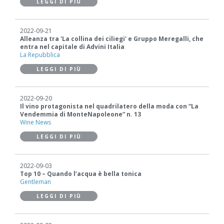
LEGGI DI PIÙ
2022-09-21
Alleanza tra 'La collina dei ciliegi' e Gruppo Meregalli, che
entra nel capitale di Advini Italia
La Repubblica
LEGGI DI PIÙ
2022-09-20
Il vino protagonista nel quadrilatero della moda con “La
Vendemmia di MonteNapoleone” n. 13
Wine News
LEGGI DI PIÙ
2022-09-03
Top 10 – Quando l’acqua è bella tonica
Gentleman
LEGGI DI PIÙ