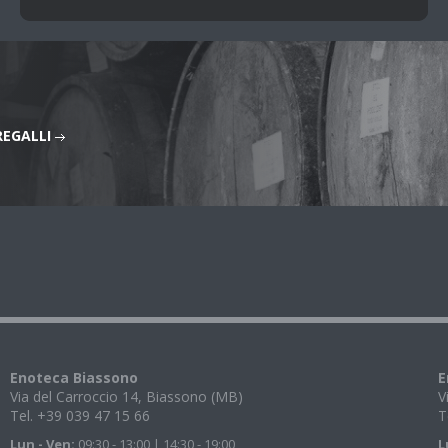
REGALLI
Enoteca Biassono
E
Via del Carroccio 14, Biassono (MB)
V
Tel. +39 039 47 15 66
T
Lun - Ven:
09:30 - 13:00 | 14:30 - 19:00
L