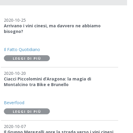
2020-10-25
Arrivano i vini cinesi, ma davvero ne abbiamo
bisogno?
Il Fatto Quotidiano
LEGGI DI PIÙ
2020-10-20
Ciacci Piccolomini d’Aragona: la magia di
Montalcino tra Bike e Brunello
Beverfood
LEGGI DI PIÙ
2020-10-07
Il Gruppo Meregalli apre la strada verso i vini cinesi