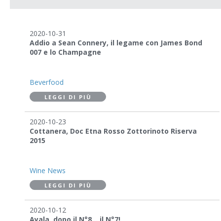
2020-10-31
Addio a Sean Connery, il legame con James Bond
007 e lo Champagne
Beverfood
LEGGI DI PIÙ
2020-10-23
Cottanera, Doc Etna Rosso Zottorinoto Riserva
2015
Wine News
LEGGI DI PIÙ
2020-10-12
Ayala, dopo il N°8… il N°7!