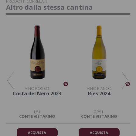
PRODOTTI CORRELATI
Altro dalla stessa cantina
W
W
W
VINO ROSSO
VINO BIANCO
Costa del Nero 2023
Rïes 2024
T
Am
1,5 L
0,75 L
CONTE VISTARINO
CONTE VISTARINO
ACQUISTA
ACQUISTA