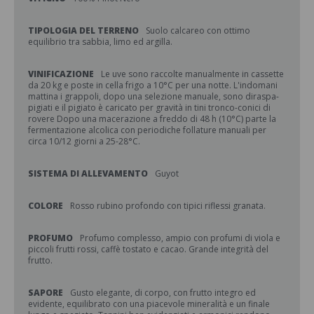
TIPOLOGIA DEL TERRENO
Suolo calcareo con ottimo
equilibrio tra sabbia, limo ed argilla.
VINIFICAZIONE
Le uve sono raccolte manualmente in cassette
da 20 kg e poste in cella frigo a 10°C per una notte. L'indomani
mattina i grappoli, dopo una selezione manuale, sono diraspa-
pigiati e il pigiato è caricato per gravità in tini tronco-conici di
rovere Dopo una macerazione a freddo di 48 h (10°C) parte la
fermentazione alcolica con periodiche follature manuali per
circa 10/12 giorni a 25-28°C.
SISTEMA DI ALLEVAMENTO
Guyot
COLORE
Rosso rubino profondo con tipici riflessi granata.
PROFUMO
Profumo complesso, ampio con profumi di viola e
piccoli frutti rossi, caffè tostato e cacao. Grande integrità del
frutto.
SAPORE
Gusto elegante, di corpo, con frutto integro ed
evidente, equilibrato con una piacevole mineralità e un finale