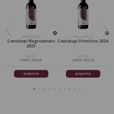
W
W
W
VINO ROSSO
VINO ROSSO
o
Cantalupi Negroamaro
Cantalupi Primitivo 2024
C
2025
0,375 L
0,375 L
DA
CONTI ZECCA
CONTI ZECCA
ACQUISTA
ACQUISTA