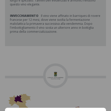
lungo e speziato. Tannini ben evidenziati e armonici rendono
questo vino elegante.
INVECCHIAMENTO
Il vino viene affinato in barriques di rovere
francese per 12 mesi, dove viene svolta la fermentazione
malolattica la primavera successiva alla vendemmia. Dopo
l'imbottigliamento il vino sosta un ulteriore anno in bottiglia
prima della commercializzazione.