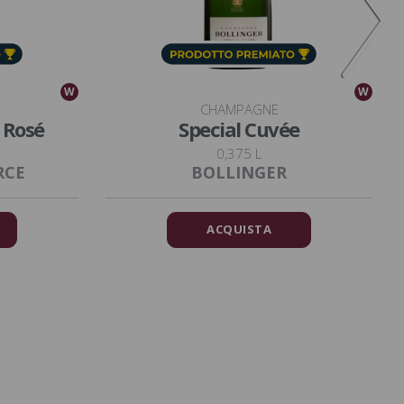
W
W
CHAMPAGNE
 Rosé
Special Cuvée
0,375 L
RCE
BOLLINGER
ACQUISTA