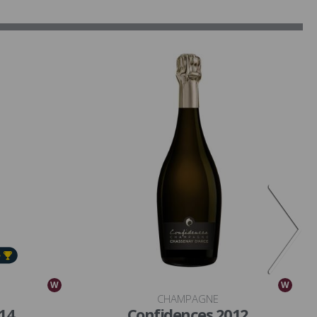
W
W
CHAMPAGNE
14
Confidences 2012