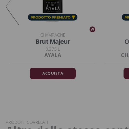
W
W
CHAMPAGNE
Brut Majeur
C
0,375 L
AYALA
CH
ACQUISTA
PRODOTTI CORRELATI