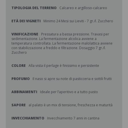
TIPOLOGIA DEL TERRENO
Calcareo e argilloso-calcareo
ETÀ DEI VIGNETI
Minimo 24 Mesi sui Lieviti - 7 gr./l. Zucchero
VINIFICAZIONE
Pressatura a bassa pressione. Travasi per
sedimentazione. La fermentazione alcolica avviene a
temperatura controllata. La fermentazione malolattica avviene
con stabilizzazione a freddo e filtrazione. Dosaggio 7 gr./l.
Zucchero
COLORE
Alla vista il perlage è finissimo e persistente
PROFUMO
Il naso si apre su note di pasticceria e sottili frutti
ABBINAMENTI
Ideale per l’aperitivo e a tutto pasto
SAPORE
al palato è un mix di tensione, freschezza e maturità
INVECCHIAMENTO
Invecchiamento 7 anni in cantina