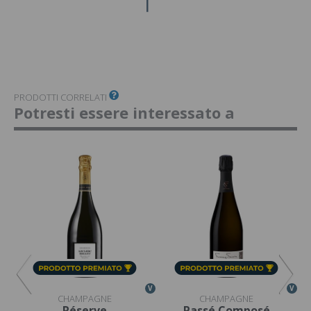
PRODOTTI CORRELATI
Potresti essere interessato a
V
V
V
CHAMPAGNE
CHAMPAGNE
Réserve
Passé Composé