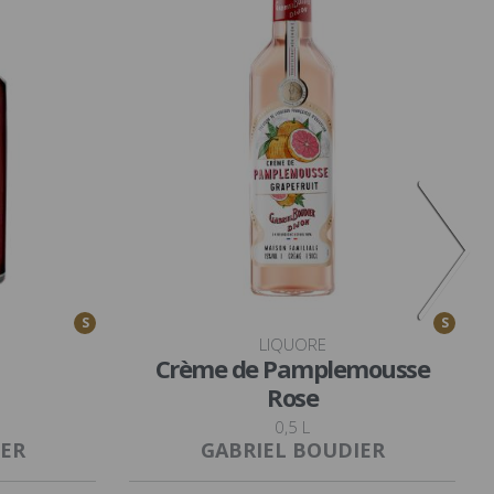
S
S
LIQUORE
Crème de Pamplemousse
Rose
0,5 L
IER
GABRIEL BOUDIER