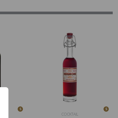
S
S
COCKTAIL