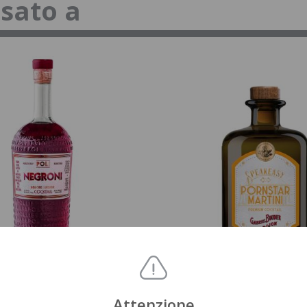
ssato a
S
COCKTAIL
COCKTAIL
Attenzione