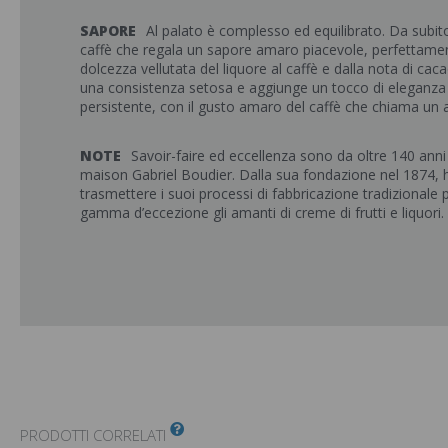
SAPORE
Al palato è complesso ed equilibrato. Da subito
caffè che regala un sapore amaro piacevole, perfettament
dolcezza vellutata del liquore al caffè e dalla nota di cac
una consistenza setosa e aggiunge un tocco di eleganza al
persistente, con il gusto amaro del caffè che chiama un a
NOTE
Savoir-faire ed eccellenza sono da oltre 140 anni l
maison Gabriel Boudier. Dalla sua fondazione nel 1874, 
trasmettere i suoi processi di fabbricazione tradizionale 
gamma d’eccezione gli amanti di creme di frutti e liquori.
PRODOTTI CORRELATI