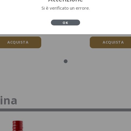
groni Cocktail
Pornstar Mart
Si è verificato un errore.
0,7 L
0,7 L
OLI DISTILLERIE
GABRIEL BOUD
OK
ACQUISTA
ACQUISTA
tina