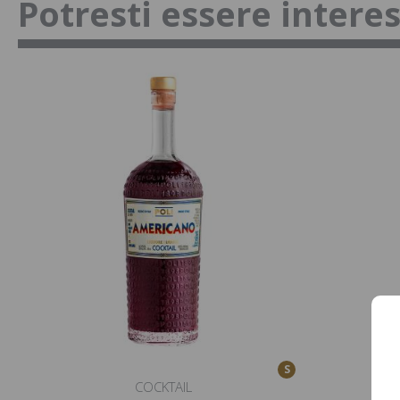
Potresti essere intere
S
COCKTAIL