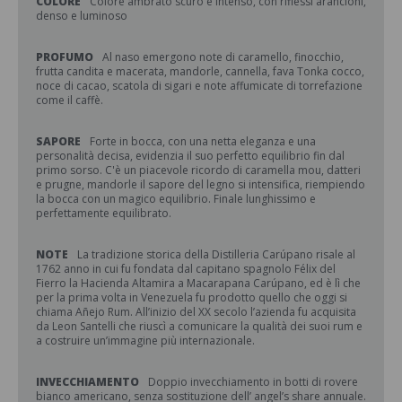
COLORE
Colore ambrato scuro e intenso, con riflessi arancioni,
denso e luminoso
PROFUMO
Al naso emergono note di caramello, finocchio,
frutta candita e macerata, mandorle, cannella, fava Tonka cocco,
noce di cacao, scatola di sigari e note affumicate di torrefazione
come il caffè.
SAPORE
Forte in bocca, con una netta eleganza e una
personalità decisa, evidenzia il suo perfetto equilibrio fin dal
primo sorso. C'è un piacevole ricordo di caramella mou, datteri
e prugne, mandorle il sapore del legno si intensifica, riempiendo
la bocca con un magico equilibrio. Finale lunghissimo e
perfettamente equilibrato.
NOTE
La tradizione storica della Distilleria Carúpano risale al
1762 anno in cui fu fondata dal capitano spagnolo Félix del
Fierro la Hacienda Altamira a Macarapana Carúpano, ed è lì che
per la prima volta in Venezuela fu prodotto quello che oggi si
chiama Añejo Rum. All’inizio del XX secolo l’azienda fu acquisita
da Leon Santelli che riuscì a comunicare la qualità dei suoi rum e
a costruire un’immagine più internazionale.
INVECCHIAMENTO
Doppio invecchiamento in botti di rovere
bianco americano, senza sostituzione dell’ angel’s share annuale.