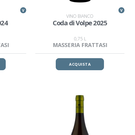
V
V
VINO BIANCO
024
Coda di Volpe 2025
0,75 L
ASI
MASSERIA FRATTASI
ACQUISTA