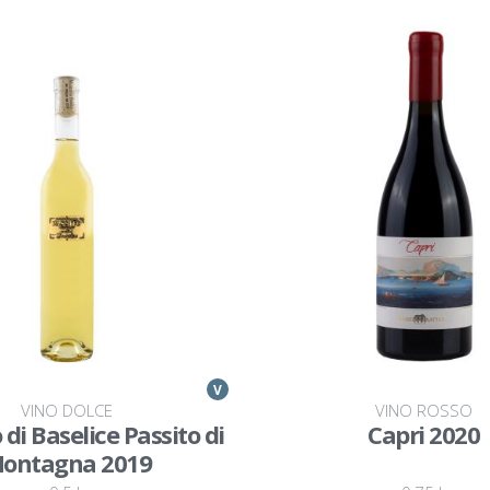
V
VINO DOLCE
VINO ROSSO
di Baselice Passito di
Capri 2020
ontagna 2019