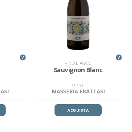
V
V
VINO BIANCO
Sauvignon Blanc
0,75 L
ASI
MASSERIA FRATTASI
ACQUISTA