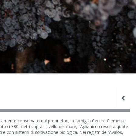
ettamente conservato dai proprietari, la famiglia Cecere Clemente
tto i 380 metri sopra il livello del mare, l’Aglianico cresce a quote
e con sistemi di coltivazione biologica. Nei registri dell’Avalos,