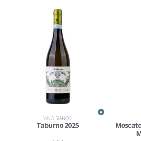
V
VINO BIANCO
Taburno 2025
Moscato 
M