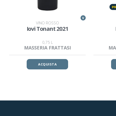
V
VINO ROSSO
Iovi Tonant 2021
0,75 L
MASSERIA FRATTASI
MA
ACQUISTA