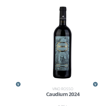
V
V
VINO ROSSO
Caudium 2024